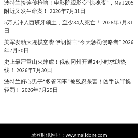
波特兰接连传枪响！电影院观影变”惊魂夜”，Mall 205
附近又发生命案！
2026年7月31日
5万人冲入西班牙领土，至少34人死亡！
2026年7月31
日
美军发动大规模空袭 伊朗誓言“今天惩罚侵略者”
2026
年7月30日
史上最严重山火肆虐！俄勒冈州开通24小时求助热
线！
2026年7月30日
波特兰好心男子“多管闲事”被残忍杀害！凶手认罪换
轻罚！
2026年7月29日
摩登时讯网址：
www.malldone.com