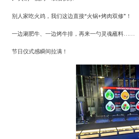
别人家吃火鸡，我们这边直接“火锅+烤肉双修”！
一边涮肥牛、一边烤牛排，再来一勺灵魂蘸料……
节日仪式感瞬间拉满！