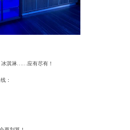
、冰淇淋……应有尽有！
路线：
聚会更划算！