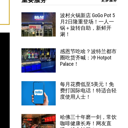
更多服务
波村火锅新店 GoGo Pot 5
月2日隆重登场！一人一
锅＋旋转自助，新鲜开
涮！
感恩节吃啥？波特兰都市
圈吃货齐喊：冲 Hotpot
Palace！
每月花费低至5美元！免
费打国际电话！特适合轻
度使用人士！
哈佛三十年磨一剑，常饮
咖啡健康长寿！网友直