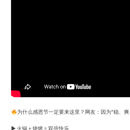
为什么感恩节一定要来这里？网友：因为“稳、爽
▶ 火锅 + 烧烤 = 双倍快乐