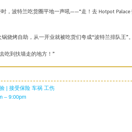
兰吃货圈平地一声吼——“走！去 Hotpot Palace
 OR 97223 的火锅烧烤自助，从一开业就被吃货们夸成“波特兰排队王”
去吃到扶墙走的地方！”
 | 接受保险 车祸 工伤
 – 9:00pm