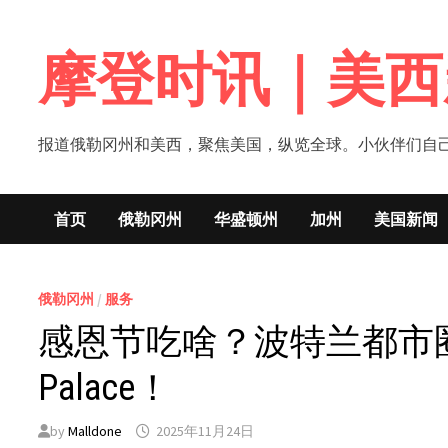
Skip
to
摩登时讯｜美西
content
报道俄勒冈州和美西，聚焦美国，纵览全球。小伙伴们自己的新闻媒体！网
首页
俄勒冈州
华盛顿州
加州
美国新闻
俄勒冈州
/
服务
感恩节吃啥？波特兰都市圈吃
Palace！
by
Malldone
2025年11月24日