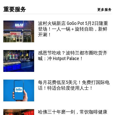
重要服务
更多服务
波村火锅新店 GoGo Pot 5月2日隆重
登场！一人一锅＋旋转自助，新鲜
开涮！
感恩节吃啥？波特兰都市圈吃货齐
喊：冲 Hotpot Palace！
每月花费低至5美元！免费打国际电
话！特适合轻度使用人士！
哈佛三十年磨一剑，常饮咖啡健康