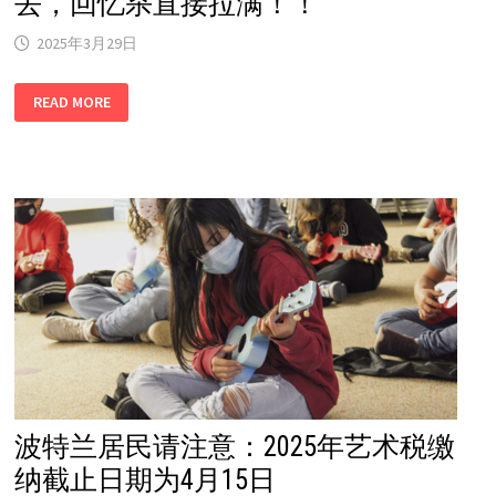
去，回忆杀直接拉满！！
2025年3月29日
波
READ MORE
特
兰
必
打
卡！
煎
饼
师
傅，
一
口
咬
下
去，
回
忆
杀
直
接
拉
满！！
波特兰居民请注意：2025年艺术税缴
纳截止日期为4月15日