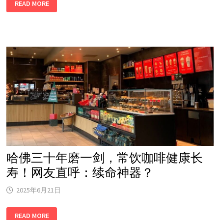
READ MORE
月
花
费
低
至
5
美
元！
免
费
打
国
际
电
话！
特
适
合
轻
度
使
用
哈佛三十年磨一剑，常饮咖啡健康长
人
士！
寿！网友直呼：续命神器？
2025年6月21日
哈
READ MORE
佛