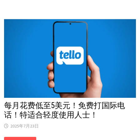
吃
啥？
波
特
兰
都
市
圈
吃
货
齐
喊：
冲
HOTPOT
PALACE！
每月花费低至5美元！免费打国际电
话！特适合轻度使用人士！
2025年7月23日
每