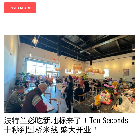
和
READ MORE
你
去
海
边
吹
吹
风！
波
特
兰
直
达
快
巴
开
通！
阳
光
正
好
微
风
不
燥！
波特兰必吃新地标来了！Ten Seconds
十秒到过桥米线 盛大开业！