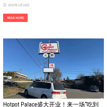
2025年2月24日
波
READ MORE
特
兰
居
民
请
注
意：
2025
年
艺
术
税
缴
纳
截
止
日
期
为
4
月
15
日
Hotpot Palace盛大开业！来一场“吃到