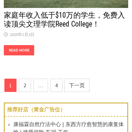
家庭年收入低于$10万的学生，免费入
读顶尖文理学院Reed College！
2025年1月2日
家
READ MORE
庭
年
收
入
低
于
$10
万
文
的
1
2
…
4
下一页
学
章
生，
免
费
分
入
推荐好店（黄金广告位）
读
顶
页
尖
文
康福霖自然疗法中心 | 东西方疗愈智慧的康复体
理
学