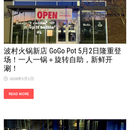
波村火锅新店 GoGo Pot 5月2日隆重登
场！一人一锅＋旋转自助，新鲜开
涮！
2026年5月1日
波
READ MORE
村
火
锅
新
店
GOGO
POT
5
月