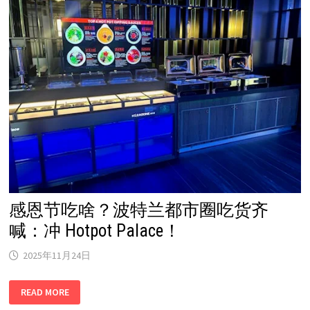
2
日
隆
重
登
场！
一
人
一
锅
＋
旋
转
自
助，
新
鲜
开
涮！
感恩节吃啥？波特兰都市圈吃货齐
喊：冲 Hotpot Palace！
2025年11月24日
感
READ MORE
恩
节