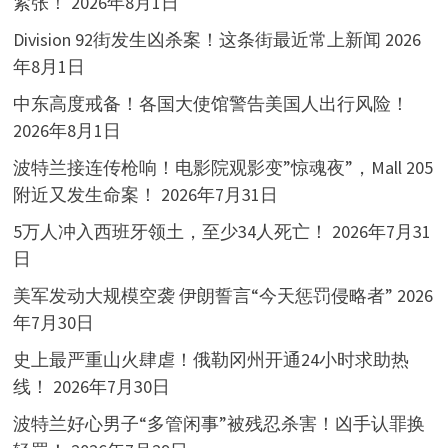
紧张！
2026年8月1日
Division 92街发生凶杀案！这条街最近常上新闻
2026
年8月1日
中东高度戒备！各国大使馆警告美国人出行风险！
2026年8月1日
波特兰接连传枪响！电影院观影变”惊魂夜”，Mall 205
附近又发生命案！
2026年7月31日
5万人冲入西班牙领土，至少34人死亡！
2026年7月31
日
美军发动大规模空袭 伊朗誓言“今天惩罚侵略者”
2026
年7月30日
史上最严重山火肆虐！俄勒冈州开通24小时求助热
线！
2026年7月30日
波特兰好心男子“多管闲事”被残忍杀害！凶手认罪换