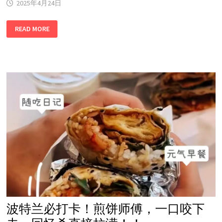
2025年4月24日
波
READ MORE
特
兰
必
吃
新
地
标
来
了！
TEN
SECONDS
十
秒
到
过
桥
米
线
盛
大
开
业！
波特兰必打卡！煎饼师傅，一口咬下