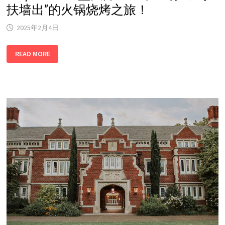
扶墙出”的火锅烧烤之旅！
2025年2月4日
HOTPOT
READ MORE
PALACE
盛
大
开
业！
来
一
场
“吃
到
扶
墙
出”
的
火
锅
烧
烤
之
旅！