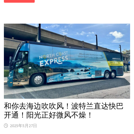
三
十
年
磨
一
剑，
常
饮
咖
啡
健
康
长
寿！
网
友
直
呼：
续
命
神
器？
和你去海边吹吹风！波特兰直达快巴
开通！阳光正好微风不燥！
2025年5月27日