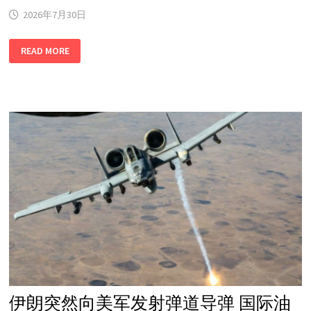
2026年7月30日
美
READ MORE
军
发
动
大
规
模
空
袭
伊
朗
誓
言
“今
天
惩
罚
侵
略
者”
伊朗突然向美军发射弹道导弹 国际油