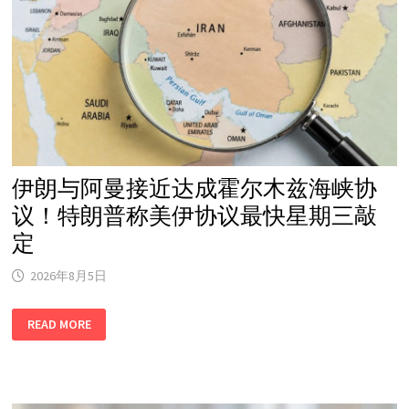
1
岁
投
资
账
户
一
年
暴
增
近
3
倍
伊朗与阿曼接近达成霍尔木兹海峡协
议！特朗普称美伊协议最快星期三敲
定
2026年8月5日
伊
READ MORE
朗
与
阿
曼
接
近
达