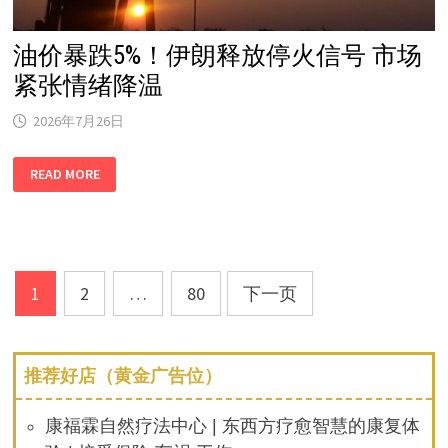
油价暴跌5%！伊朗释放停火信号 市场
紧张情绪降温
2026年7月26日
油
READ MORE
价
暴
跌
5%！
伊
朗
释
放
文
停
1
2
…
80
下一页
火
章
信
号
市
分
场
推荐好店（黄金广告位）
紧
张
页
情
绪
康福霖自然疗法中心 | 东西方疗愈智慧的康复体
降
温