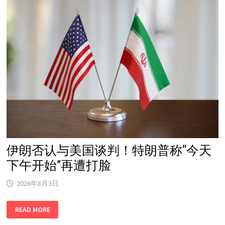
成
霍
尔
木
兹
海
峡
协
议！
特
朗
普
称
美
伊
协
议
最
快
星
期
伊朗否认与美国谈判！特朗普称“今天
三
敲
下午开始”再遭打脸
定
2026年8月3日
伊
READ MORE
朗
否