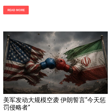
5
READ MORE
万
人
冲
入
西
班
牙
领
土，
至
少
34
人
死
亡！
美军发动大规模空袭 伊朗誓言“今天惩
罚侵略者”