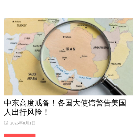
又
说
取
消
空
袭！
中东高度戒备！各国大使馆警告美国
人出行风险！
2026年8月1日
中