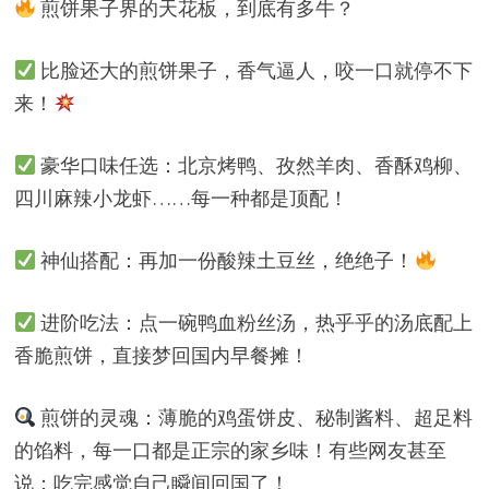
煎饼果子界的天花板，到底有多牛？
比脸还大的煎饼果子，香气逼人，咬一口就停不下
来！
豪华口味任选：北京烤鸭、孜然羊肉、香酥鸡柳、
四川麻辣小龙虾……每一种都是顶配！
神仙搭配：再加一份酸辣土豆丝，绝绝子！
进阶吃法：点一碗鸭血粉丝汤，热乎乎的汤底配上
香脆煎饼，直接梦回国内早餐摊！
煎饼的灵魂：薄脆的鸡蛋饼皮、秘制酱料、超足料
的馅料，每一口都是正宗的家乡味！有些网友甚至
说：吃完感觉自己瞬间回国了！