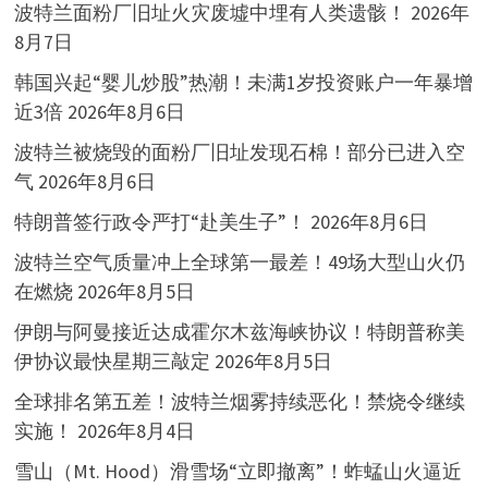
波特兰面粉厂旧址火灾废墟中埋有人类遗骸！
2026年
8月7日
韩国兴起“婴儿炒股”热潮！未满1岁投资账户一年暴增
近3倍
2026年8月6日
波特兰被烧毁的面粉厂旧址发现石棉！部分已进入空
气
2026年8月6日
特朗普签行政令严打“赴美生子”！
2026年8月6日
波特兰空气质量冲上全球第一最差！49场大型山火仍
在燃烧
2026年8月5日
伊朗与阿曼接近达成霍尔木兹海峡协议！特朗普称美
伊协议最快星期三敲定
2026年8月5日
全球排名第五差！波特兰烟雾持续恶化！禁烧令继续
实施！
2026年8月4日
雪山（Mt. Hood）滑雪场“立即撤离”！蚱蜢山火逼近