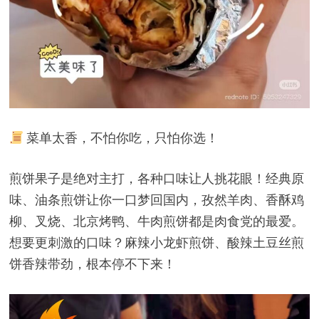
菜单太香，不怕你吃，只怕你选！
煎饼果子是绝对主打，各种口味让人挑花眼！经典原
味、油条煎饼让你一口梦回国内，孜然羊肉、香酥鸡
柳、叉烧、北京烤鸭、牛肉煎饼都是肉食党的最爱。
想要更刺激的口味？麻辣小龙虾煎饼、酸辣土豆丝煎
饼香辣带劲，根本停不下来！