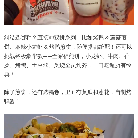
纠结选哪种？直接冲双拼系列，比如烤鸭 & 蘑菇煎
饼、麻辣小龙虾 & 烤鸭煎饼，随便搭都绝配！还可以
挑战终极豪华款——全家福煎饼，小龙虾、牛肉、香
肠、烤鸭、土豆丝、叉烧全员到齐，一口吃遍所有经
典！
除了煎饼，还有烤鸭卷，里面有黄瓜和葱花，自制烤
鸭酱！