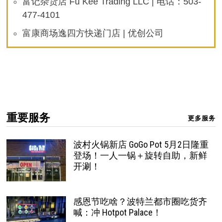
富记杂货店 Fu Kee Trading LLC | 电话：503-
477-4101
富康商场逸四方快递门店 | 优创公司
重要服务
更多服务
波村火锅新店 GoGo Pot 5月2日隆重
登场！一人一锅＋旋转自助，新鲜
开涮！
感恩节吃啥？波特兰都市圈吃货齐
喊：冲 Hotpot Palace！