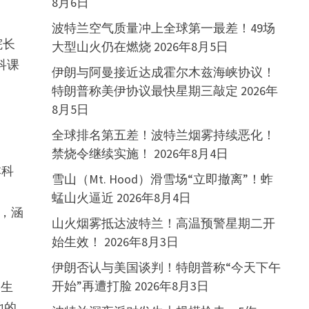
8月6日
波特兰空气质量冲上全球第一最差！49场
院长
大型山火仍在燃烧
2026年8月5日
科课
伊朗与阿曼接近达成霍尔木兹海峡协议！
特朗普称美伊协议最快星期三敲定
2026年
8月5日
全球排名第五差！波特兰烟雾持续恶化！
禁烧令继续实施！
2026年8月4日
本科
雪山（Mt. Hood）滑雪场“立即撤离”！蚱
蜢山火逼近
2026年8月4日
持，涵
山火烟雾抵达波特兰！高温预警星期二开
始生效！
2026年8月3日
伊朗否认与美国谈判！特朗普称“今天下午
开始”再遭打脸
2026年8月3日
学生
地的