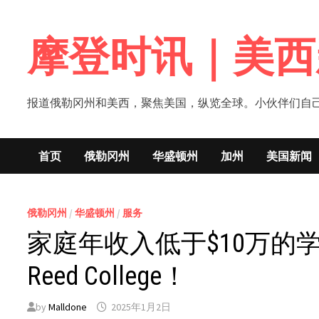
Skip
to
摩登时讯｜美西
content
报道俄勒冈州和美西，聚焦美国，纵览全球。小伙伴们自己的新闻媒体！网
首页
俄勒冈州
华盛顿州
加州
美国新闻
俄勒冈州
/
华盛顿州
/
服务
家庭年收入低于$10万的
Reed College！
by
Malldone
2025年1月2日