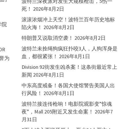
波特兰深夜派对发生大规模枪击，5伤一
死！
2026年8月2日
滚滚浓烟冲上天空！波特兰百年历史地标
学院
陷火海！
2026年8月2日
特朗普又说取消空袭！
2026年8月2日
波特兰未拴绳狗疯狂扑咬3人，人狗浑身是
OR
血，都很紧张！
2026年8月1日
誉为
Division 92街发生凶杀案！这条街最近常上
新闻
2026年8月1日
中东高度戒备！各国大使馆警告美国人出
行风险！
2026年8月1日
波特兰接连传枪响！电影院观影变”惊魂
夜”，Mall 205附近又发生命案！
2026年7
月31日