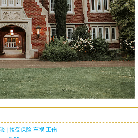
 | 接受保险 车祸 工伤