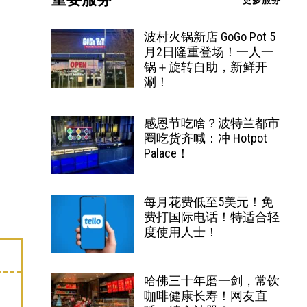
更多服务
波村火锅新店 GoGo Pot 5
月2日隆重登场！一人一
锅＋旋转自助，新鲜开
涮！
感恩节吃啥？波特兰都市
圈吃货齐喊：冲 Hotpot
Palace！
每月花费低至5美元！免
费打国际电话！特适合轻
度使用人士！
哈佛三十年磨一剑，常饮
咖啡健康长寿！网友直