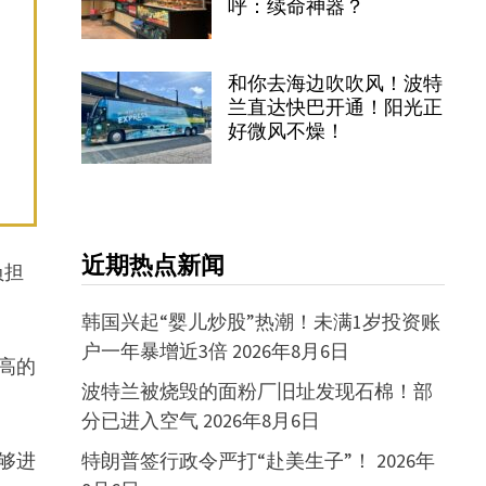
呼：续命神器？
和你去海边吹吹风！波特
兰直达快巴开通！阳光正
好微风不燥！
近期热点新闻
负担
韩国兴起“婴儿炒股”热潮！未满1岁投资账
户一年暴增近3倍
2026年8月6日
很高的
波特兰被烧毁的面粉厂旧址发现石棉！部
分已进入空气
2026年8月6日
能够进
特朗普签行政令严打“赴美生子”！
2026年