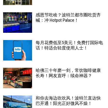
感恩节吃啥？波特兰都市圈吃货齐
喊：冲 Hotpot Palace！
每月花费低至5美元！免费打国际电
话！特适合轻度使用人士！
哈佛三十年磨一剑，常饮咖啡健康
长寿！网友直呼：续命神器？
和你去海边吹吹风！波特兰直达快
巴开通！阳光正好微风不燥！