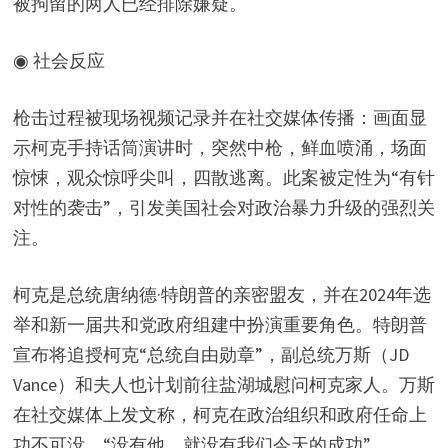
被拘留的两人已经排除嫌疑。
◉ 社会反应
枪击过程被现场视频记录并在社交媒体传播：画面显
示柯克手持话筒演讲时，突然中枪，鲜血喷涌，场面
惊悚，观众惊呼尖叫，四散逃离。此案被定性为“有针
对性的袭击”，引发美国社会对政治暴力升级的强烈关
注。
柯克是总统唐纳德·特朗普的亲密盟友，并在2024年选
举和新一届共和党政府组建中扮演重要角色。特朗普
宣布将追授柯克“总统自由勋章”，副总统万斯（JD
Vance）和夫人也计划前往盐湖城慰问柯克家人。万斯
在社交媒体上发文称，柯克在政治组织和政府任命上
功不可没，“没有他，就没有我们今天的成功”。