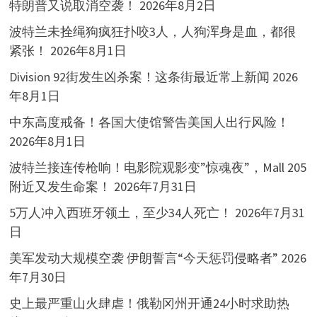
特朗普又说取消空袭！
2026年8月2日
波特兰未拴绳狗疯狂扑咬3人，人狗浑身是血，都很
紧张！
2026年8月1日
Division 92街发生凶杀案！这条街最近常上新闻
2026
年8月1日
中东高度戒备！各国大使馆警告美国人出行风险！
2026年8月1日
波特兰接连传枪响！电影院观影变”惊魂夜”，Mall 205
附近又发生命案！
2026年7月31日
5万人冲入西班牙领土，至少34人死亡！
2026年7月31
日
美军发动大规模空袭 伊朗誓言“今天惩罚侵略者”
2026
年7月30日
史上最严重山火肆虐！俄勒冈州开通24小时求助热