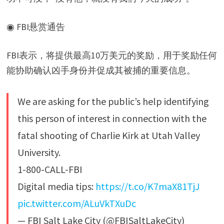
◉ FBI悬赏通告
FBI表示，将提供最高10万美元的奖励，用于奖励任何
能协助确认凶手身份并促成其被捕的重要信息。
We are asking for the public’s help identifying
this person of interest in connection with the
fatal shooting of Charlie Kirk at Utah Valley
University.
1-800-CALL-FBI
Digital media tips:
https://t.co/K7maX81TjJ
pic.twitter.com/ALuVkTXuDc
— FBI Salt Lake City (@FBISaltLakeCity)