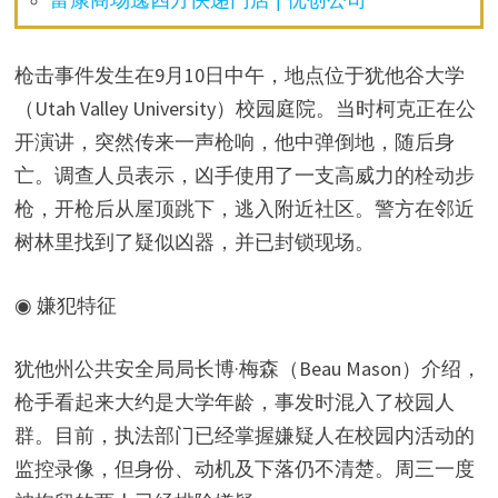
富康商场逸四方快递门店 | 优创公司
枪击事件发生在9月10日中午，地点位于犹他谷大学
（Utah Valley University）校园庭院。当时柯克正在公
开演讲，突然传来一声枪响，他中弹倒地，随后身
亡。调查人员表示，凶手使用了一支高威力的栓动步
枪，开枪后从屋顶跳下，逃入附近社区。警方在邻近
树林里找到了疑似凶器，并已封锁现场。
◉ 嫌犯特征
犹他州公共安全局局长博·梅森（Beau Mason）介绍，
枪手看起来大约是大学年龄，事发时混入了校园人
群。目前，执法部门已经掌握嫌疑人在校园内活动的
监控录像，但身份、动机及下落仍不清楚。周三一度