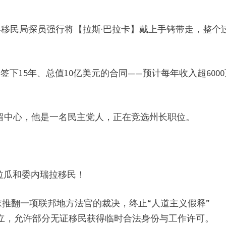
终移民局探员强行将【拉斯·巴拉卡】戴上手铐带走，整个
下15年、总值10亿美元的合同——预计每年收入超600
拘留中心，他是一名民主党人，正在竞选州长职位。
拉瓜和委内瑞拉移民！
推翻一项联邦地方法官的裁决，终止“人道主义假释”
由拜登政府设立，允许部分无证移民获得临时合法身份与工作许可。