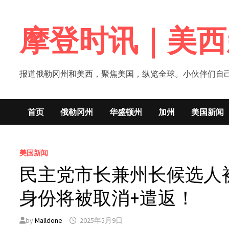
Skip
to
摩登时讯｜美西
content
报道俄勒冈州和美西，聚焦美国，纵览全球。小伙伴们自己的新闻媒体！网
首页
俄勒冈州
华盛顿州
加州
美国新闻
美国新闻
民主党市长兼州长候选人
身份将被取消+遣返！
by
Malldone
2025年5月9日