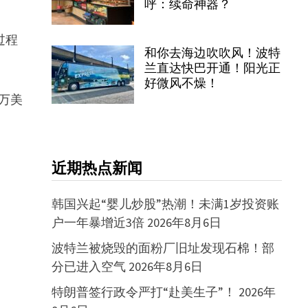
呼：续命神器？
过程
和你去海边吹吹风！波特
兰直达快巴开通！阳光正
好微风不燥！
0万美
近期热点新闻
韩国兴起“婴儿炒股”热潮！未满1岁投资账
户一年暴增近3倍
2026年8月6日
波特兰被烧毁的面粉厂旧址发现石棉！部
分已进入空气
2026年8月6日
特朗普签行政令严打“赴美生子”！
2026年