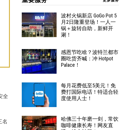
更多服务
波村火锅新店 GoGo Pot 5
月2日隆重登场！一人一
锅＋旋转自助，新鲜开
涮！
感恩节吃啥？波特兰都市
圈吃货齐喊：冲 Hotpot
Palace！
每月花费低至5美元！免
费打国际电话！特适合轻
安全
度使用人士！
哈佛三十年磨一剑，常饮
三名
咖啡健康长寿！网友直