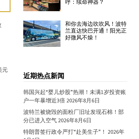
呼：续命神器？
和你去海边吹吹风！波特
政
兰直达快巴开通！阳光正
好微风不燥！
美元
近期热点新闻
韩国兴起“婴儿炒股”热潮！未满1岁投资账
户一年暴增近3倍
2026年8月6日
波特兰被烧毁的面粉厂旧址发现石棉！部
分已进入空气
2026年8月6日
特朗普签行政令严打“赴美生子”！
2026年