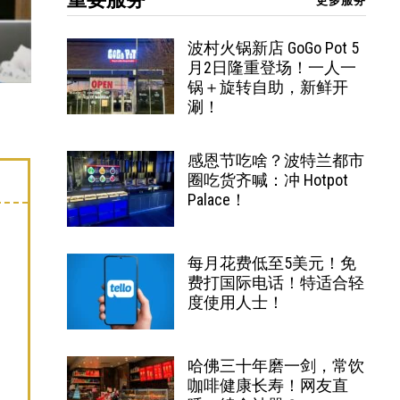
更多服务
波村火锅新店 GoGo Pot 5
月2日隆重登场！一人一
锅＋旋转自助，新鲜开
涮！
感恩节吃啥？波特兰都市
圈吃货齐喊：冲 Hotpot
Palace！
每月花费低至5美元！免
费打国际电话！特适合轻
度使用人士！
哈佛三十年磨一剑，常饮
咖啡健康长寿！网友直