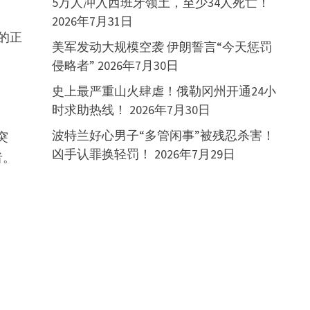
5万人冲入西班牙领土，至少34人死亡！
2026年7月31日
的正
美军发动大规模空袭 伊朗誓言“今天惩罚
侵略者”
2026年7月30日
史上最严重山火肆虐！俄勒冈州开通24小
时求助热线！
2026年7月30日
波特兰好心男子“多管闲事”被残忍杀害！
突
凶手认罪换轻罚！
2026年7月29日
者。