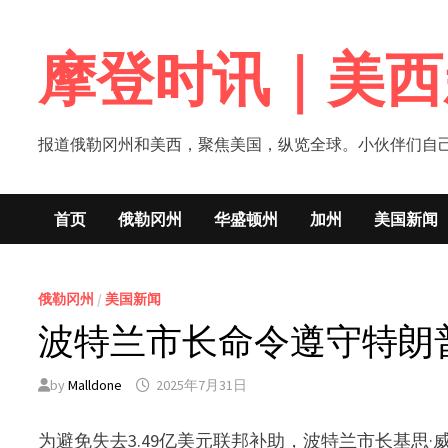
Skip
to
摩登时讯｜美西
content
报道俄勒冈州和美西，聚焦美国，纵览全球。小伙伴们自己的新闻媒体！网
首页
俄勒冈州
华盛顿州
加州
美国新闻
俄勒冈州
/
美国新闻
波特兰市长命令遵守特朗
by
Malldone
2025年7月31日
为避免失去3.49亿美元联邦补助，波特兰市长基思·威尔逊