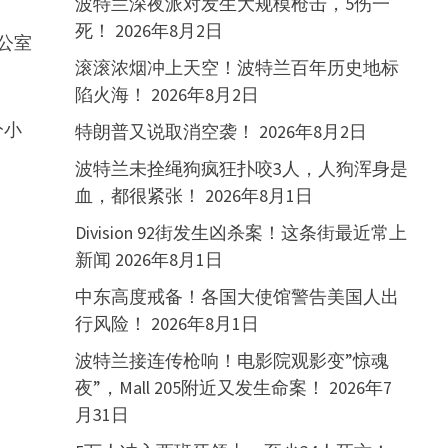
波特兰深夜派对发生大规模枪击，5伤一
死！
2026年8月2日
公室
滚滚浓烟冲上天空！波特兰百年历史地标
陷火海！
2026年8月2日
分小
特朗普又说取消空袭！
2026年8月2日
波特兰未拴绳狗疯狂扑咬3人，人狗浑身是
血，都很紧张！
2026年8月1日
Division 92街发生凶杀案！这条街最近常上
新闻
2026年8月1日
中东高度戒备！各国大使馆警告美国人出
行风险！
2026年8月1日
波特兰接连传枪响！电影院观影变”惊魂
夜”，Mall 205附近又发生命案！
2026年7
月31日