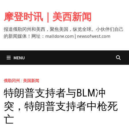
Skip
to
摩登时讯｜美西新闻
content
报道俄勒冈州和美西，聚焦美国，纵览全球。小伙伴们自己
的新闻媒体！网址：malldone.com | newsofwest.com
MENU
俄勒冈州
/
美国新闻
特朗普支持者与BLM冲
突，特朗普支持者中枪死
亡