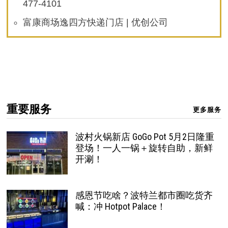
477-4101
富康商场逸四方快递门店 | 优创公司
重要服务
更多服务
波村火锅新店 GoGo Pot 5月2日隆重
登场！一人一锅＋旋转自助，新鲜
开涮！
感恩节吃啥？波特兰都市圈吃货齐
喊：冲 Hotpot Palace！