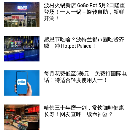
波村火锅新店 GoGo Pot 5月2日隆重
登场！一人一锅＋旋转自助，新鲜
开涮！
感恩节吃啥？波特兰都市圈吃货齐
喊：冲 Hotpot Palace！
每月花费低至5美元！免费打国际电
话！特适合轻度使用人士！
哈佛三十年磨一剑，常饮咖啡健康
长寿！网友直呼：续命神器？