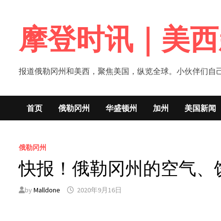
Skip
to
摩登时讯｜美西
content
报道俄勒冈州和美西，聚焦美国，纵览全球。小伙伴们自己的新闻媒体！网
首页
俄勒冈州
华盛顿州
加州
美国新闻
俄勒冈州
快报！俄勒冈州的空气、
by
Malldone
2020年9月16日