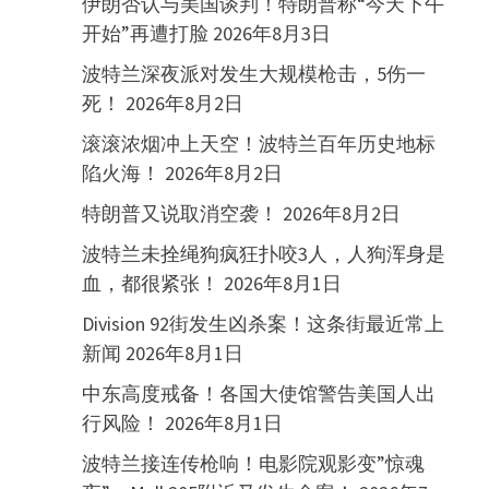
伊朗否认与美国谈判！特朗普称“今天下午
开始”再遭打脸
2026年8月3日
波特兰深夜派对发生大规模枪击，5伤一
死！
2026年8月2日
滚滚浓烟冲上天空！波特兰百年历史地标
陷火海！
2026年8月2日
特朗普又说取消空袭！
2026年8月2日
波特兰未拴绳狗疯狂扑咬3人，人狗浑身是
血，都很紧张！
2026年8月1日
Division 92街发生凶杀案！这条街最近常上
新闻
2026年8月1日
中东高度戒备！各国大使馆警告美国人出
行风险！
2026年8月1日
波特兰接连传枪响！电影院观影变”惊魂