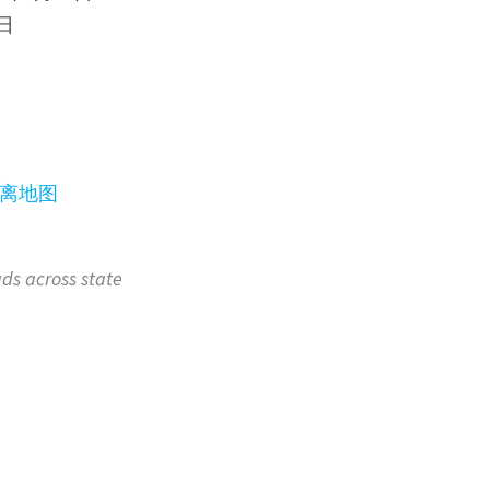
6日
撤离地图
s across state