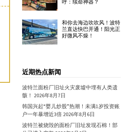
呼：续命神器？
和你去海边吹吹风！波特
兰直达快巴开通！阳光正
好微风不燥！
近期热点新闻
波特兰面粉厂旧址火灾废墟中埋有人类遗
骸！
2026年8月7日
韩国兴起“婴儿炒股”热潮！未满1岁投资账
户一年暴增近3倍
2026年8月6日
波特兰被烧毁的面粉厂旧址发现石棉！部