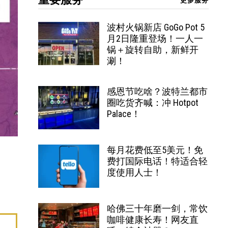
更多服务
波村火锅新店 GoGo Pot 5
月2日隆重登场！一人一
锅＋旋转自助，新鲜开
涮！
感恩节吃啥？波特兰都市
圈吃货齐喊：冲 Hotpot
Palace！
每月花费低至5美元！免
费打国际电话！特适合轻
度使用人士！
哈佛三十年磨一剑，常饮
咖啡健康长寿！网友直