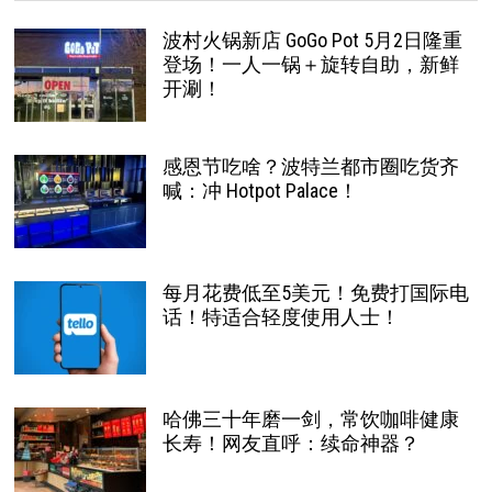
波村火锅新店 GoGo Pot 5月2日隆重
登场！一人一锅＋旋转自助，新鲜
开涮！
感恩节吃啥？波特兰都市圈吃货齐
喊：冲 Hotpot Palace！
每月花费低至5美元！免费打国际电
话！特适合轻度使用人士！
哈佛三十年磨一剑，常饮咖啡健康
长寿！网友直呼：续命神器？