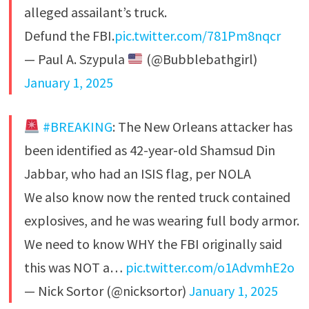
alleged assailant’s truck.
Defund the FBI.
pic.twitter.com/781Pm8nqcr
— Paul A. Szypula
(@Bubblebathgirl)
January 1, 2025
#BREAKING
: The New Orleans attacker has
been identified as 42-year-old Shamsud Din
Jabbar, who had an ISIS flag, per NOLA
We also know now the rented truck contained
explosives, and he was wearing full body armor.
We need to know WHY the FBI originally said
this was NOT a…
pic.twitter.com/o1AdvmhE2o
— Nick Sortor (@nicksortor)
January 1, 2025