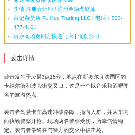
聚龙冷暖器维修保养新装
李倩 注册会计师 / 注册金融理财师
富记杂货店 Fu Kee Trading LLC | 电话：503-
477-4101
富康商场逸四方快递门店 | 优创公司
袭击详情
袭击发生于凌晨3点15分，地点在新奥尔良法国区的
卡纳尔街和波旁街交叉口，这是一个以音乐和酒吧闻
名的旅游热点。
袭击者驾驶卡车高速冲破路障，撞向人群，并从车内
向执勤警察开枪。现场两名警察受伤，所幸伤情稳
定。袭击者最终在与警方的交火中被击毙。