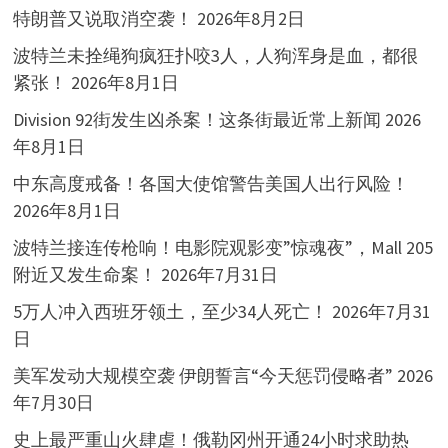
特朗普又说取消空袭！
2026年8月2日
波特兰未拴绳狗疯狂扑咬3人，人狗浑身是血，都很
紧张！
2026年8月1日
Division 92街发生凶杀案！这条街最近常上新闻
2026
年8月1日
中东高度戒备！各国大使馆警告美国人出行风险！
2026年8月1日
波特兰接连传枪响！电影院观影变”惊魂夜”，Mall 205
附近又发生命案！
2026年7月31日
5万人冲入西班牙领土，至少34人死亡！
2026年7月31
日
美军发动大规模空袭 伊朗誓言“今天惩罚侵略者”
2026
年7月30日
史上最严重山火肆虐！俄勒冈州开通24小时求助热