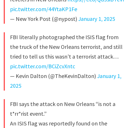
pic.twitter.com/44YtaKP1Fe
— New York Post (@nypost)
January 1, 2025
FBI literally photographed the ISIS flag from
the truck of the New Orleans terrorist, and still
tried to tell us this wasn’t a terrorist attack…
pic.twitter.com/BCiZcvXntc
— Kevin Dalton (@TheKevinDalton)
January 1,
2025
FBI says the attack on New Orleans “is not a
t*rr*rist event.”
An ISIS flag was reportedly found on the