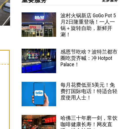
更多服务
波村火锅新店 GoGo Pot 5
月2日隆重登场！一人一
锅＋旋转自助，新鲜开
涮！
感恩节吃啥？波特兰都市
圈吃货齐喊：冲 Hotpot
Palace！
每月花费低至5美元！免
费打国际电话！特适合轻
度使用人士！
哈佛三十年磨一剑，常饮
咖啡健康长寿！网友直