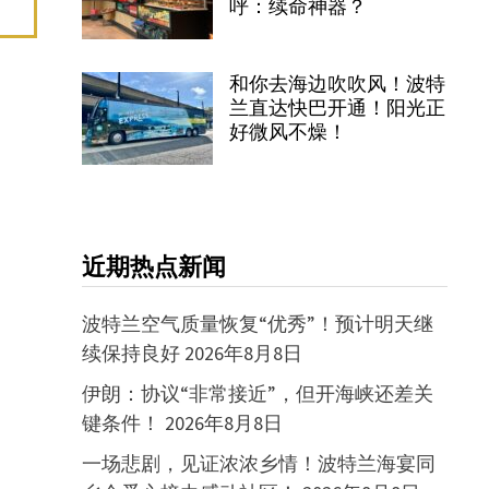
呼：续命神器？
和你去海边吹吹风！波特
兰直达快巴开通！阳光正
好微风不燥！
近期热点新闻
波特兰空气质量恢复“优秀”！预计明天继
续保持良好
2026年8月8日
伊朗：协议“非常接近”，但开海峡还差关
键条件！
2026年8月8日
一场悲剧，见证浓浓乡情！波特兰海宴同