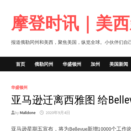
Skip
to
摩登时讯｜美西
content
报道俄勒冈州和美西，聚焦美国，纵览全球。小伙伴们自己的新闻媒体！网
首页
俄勒冈州
华盛顿州
加州
美国新闻
华盛顿州
亚马逊迁离西雅图 给Belle
by
Malldone
2020年9月4日
亚马逊星期五宣布，将为Bellevue新增10000个