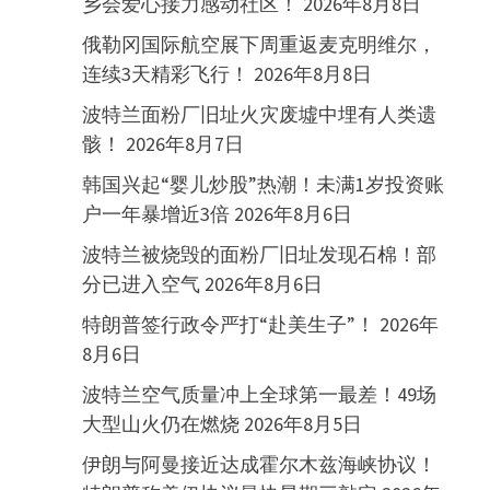
乡会爱心接力感动社区！
2026年8月8日
俄勒冈国际航空展下周重返麦克明维尔，
连续3天精彩飞行！
2026年8月8日
波特兰面粉厂旧址火灾废墟中埋有人类遗
骸！
2026年8月7日
韩国兴起“婴儿炒股”热潮！未满1岁投资账
户一年暴增近3倍
2026年8月6日
波特兰被烧毁的面粉厂旧址发现石棉！部
分已进入空气
2026年8月6日
特朗普签行政令严打“赴美生子”！
2026年
8月6日
波特兰空气质量冲上全球第一最差！49场
大型山火仍在燃烧
2026年8月5日
伊朗与阿曼接近达成霍尔木兹海峡协议！