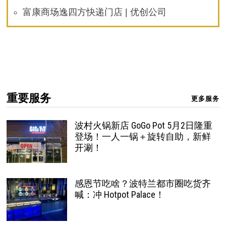
富康商场逸四方快递门店 | 优创公司
重要服务
更多服务
波村火锅新店 GoGo Pot 5月2日隆重
登场！一人一锅＋旋转自助，新鲜
开涮！
感恩节吃啥？波特兰都市圈吃货齐
喊：冲 Hotpot Palace！