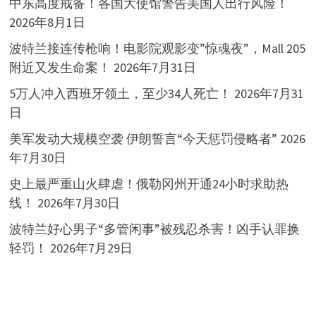
中东高度戒备！各国大使馆警告美国人出行风险！
2026年8月1日
波特兰接连传枪响！电影院观影变”惊魂夜”，Mall 205
附近又发生命案！
2026年7月31日
5万人冲入西班牙领土，至少34人死亡！
2026年7月31
日
美军发动大规模空袭 伊朗誓言“今天惩罚侵略者”
2026
年7月30日
史上最严重山火肆虐！俄勒冈州开通24小时求助热
线！
2026年7月30日
波特兰好心男子“多管闲事”被残忍杀害！凶手认罪换
轻罚！
2026年7月29日