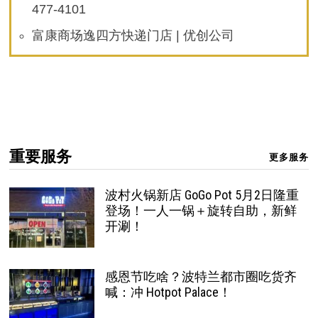
477-4101
富康商场逸四方快递门店 | 优创公司
重要服务
更多服务
波村火锅新店 GoGo Pot 5月2日隆重
登场！一人一锅＋旋转自助，新鲜
开涮！
感恩节吃啥？波特兰都市圈吃货齐
喊：冲 Hotpot Palace！