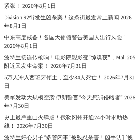
紧张！
2026年8月1日
Division 92街发生凶杀案！这条街最近常上新闻
2026
年8月1日
中东高度戒备！各国大使馆警告美国人出行风险！
2026年8月1日
波特兰接连传枪响！电影院观影变”惊魂夜”，Mall 205
附近又发生命案！
2026年7月31日
5万人冲入西班牙领土，至少34人死亡！
2026年7月31
日
美军发动大规模空袭 伊朗誓言“今天惩罚侵略者”
2026
年7月30日
史上最严重山火肆虐！俄勒冈州开通24小时求助热
线！
2026年7月30日
波特兰好心男子“多管闲事”被残忍杀害！凶手认罪换