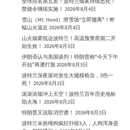
全球排名第五差！波特兰烟雾持续恶化！
禁烧令继续实施！
2026年8月4日
雪山（Mt. Hood）滑雪场“立即撤离”！蚱
蜢山火逼近
2026年8月4日
山火烟雾抵达波特兰！高温预警星期二开
始生效！
2026年8月3日
伊朗否认与美国谈判！特朗普称“今天下午
开始”再遭打脸
2026年8月3日
波特兰深夜派对发生大规模枪击，5伤一
死！
2026年8月2日
滚滚浓烟冲上天空！波特兰百年历史地标
陷火海！
2026年8月2日
特朗普又说取消空袭！
2026年8月2日
波特兰未拴绳狗疯狂扑咬3人，人狗浑身是