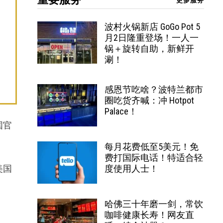
更多服务
波村火锅新店 GoGo Pot 5
月2日隆重登场！一人一
锅＋旋转自助，新鲜开
涮！
感恩节吃啥？波特兰都市
圈吃货齐喊：冲 Hotpot
Palace！
国官
每月花费低至5美元！免
费打国际电话！特适合轻
美国
度使用人士！
哈佛三十年磨一剑，常饮
咖啡健康长寿！网友直