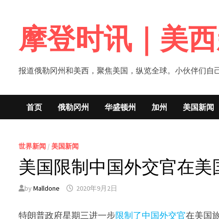
Skip
to
摩登时讯｜美西
content
报道俄勒冈州和美西，聚焦美国，纵览全球。小伙伴们自己的新闻媒体！网
首页
俄勒冈州
华盛顿州
加州
美国新闻
世界新闻
/
美国新闻
美国限制中国外交官在美
by
Malldone
2020年9月2日
特朗普政府星期三进一步
限制了中国外交官
在美国