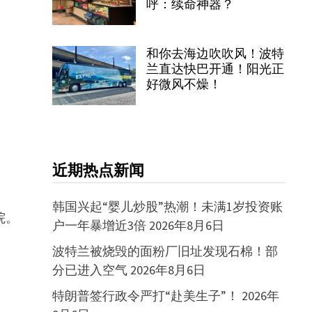
呼：续命神器？
和你去海边吹吹风！波特
兰直达快巴开通！阳光正
好微风不燥！
近期热点新闻
韩国兴起“婴儿炒股”热潮！未满1岁投资账
院。
户一年暴增近3倍
2026年8月6日
波特兰被烧毁的面粉厂旧址发现石棉！部
分已进入空气
2026年8月6日
特朗普签行政令严打“赴美生子”！
2026年