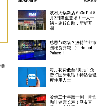
更多服务
波村火锅新店 GoGo Pot 5
月2日隆重登场！一人一
锅＋旋转自助，新鲜开
涮！
感恩节吃啥？波特兰都市
圈吃货齐喊：冲 Hotpot
Palace！
持要
每月花费低至5美元！免
费打国际电话！特适合轻
度使用人士！
。
哈佛三十年磨一剑，常饮
咖啡健康长寿！网友直