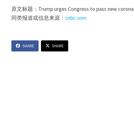
原文标题：Trump urges Congress to pass new coronavir
同类报道或信息来源：
cnbc.com
SHARE
SHARE