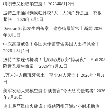
特朗普又说取消空袭！
2026年8月2日
波特兰未拴绳狗疯狂扑咬3人，人狗浑身是血，都很
紧张！
2026年8月1日
Division 92街发生凶杀案！这条街最近常上新闻
2026
年8月1日
中东高度戒备！各国大使馆警告美国人出行风险！
2026年8月1日
波特兰接连传枪响！电影院观影变”惊魂夜”，Mall 205
附近又发生命案！
2026年7月31日
5万人冲入西班牙领土，至少34人死亡！
2026年7月31
日
美军发动大规模空袭 伊朗誓言“今天惩罚侵略者”
2026
年7月30日
史上最严重山火肆虐！俄勒冈州开通24小时求助热