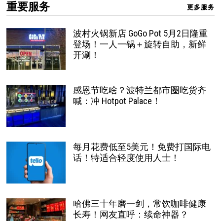
重要服务
更多服务
波村火锅新店 GoGo Pot 5月2日隆重
登场！一人一锅＋旋转自助，新鲜
开涮！
感恩节吃啥？波特兰都市圈吃货齐
喊：冲 Hotpot Palace！
每月花费低至5美元！免费打国际电
话！特适合轻度使用人士！
哈佛三十年磨一剑，常饮咖啡健康
长寿！网友直呼：续命神器？