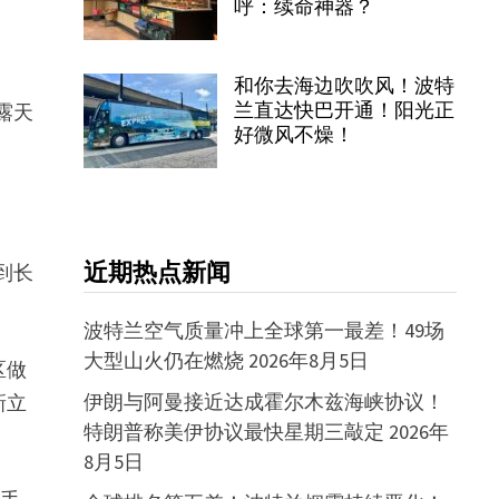
呼：续命神器？
和你去海边吹吹风！波特
兰直达快巴开通！阳光正
露天
好微风不燥！
。
近期热点新闻
到长
波特兰空气质量冲上全球第一最差！49场
大型山火仍在燃烧
2026年8月5日
区做
伊朗与阿曼接近达成霍尔木兹海峡协议！
新立
特朗普称美伊协议最快星期三敲定
2026年
8月5日