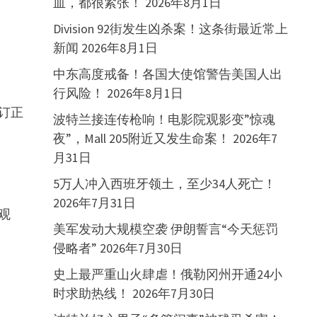
血，都很紧张！
2026年8月1日
Division 92街发生凶杀案！这条街最近常上
新闻
2026年8月1日
中东高度戒备！各国大使馆警告美国人出
行风险！
2026年8月1日
例订正
波特兰接连传枪响！电影院观影变”惊魂
夜”，Mall 205附近又发生命案！
2026年7
月31日
5万人冲入西班牙领土，至少34人死亡！
2026年7月31日
观
美军发动大规模空袭 伊朗誓言“今天惩罚
侵略者”
2026年7月30日
史上最严重山火肆虐！俄勒冈州开通24小
时求助热线！
2026年7月30日