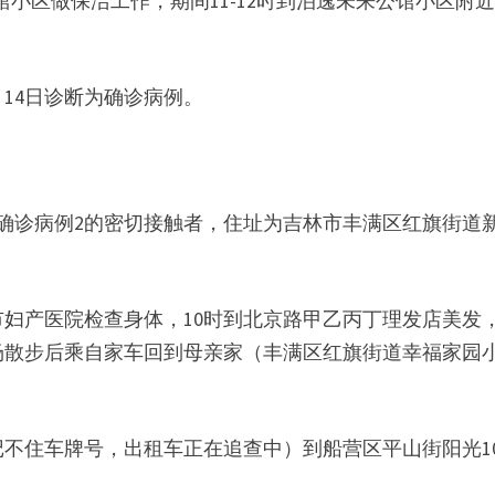
公馆小区做保洁工作，期间11-12时到泊逸未来公馆小区附
月14日诊断为确诊病例。
通报确诊病例2的密切接触者，住址为吉林市丰满区红旗街道
林市妇产医院检查身体，10时到北京路甲乙丙丁理发店美发，
场散步后乘自家车回到母亲家（丰满区红旗街道幸福家园
人记不住车牌号，出租车正在追查中）到船营区平山街阳光1