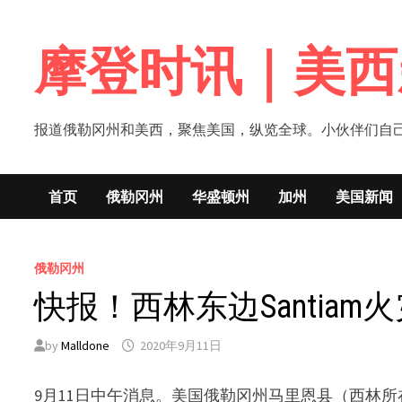
Skip
to
摩登时讯｜美西
content
报道俄勒冈州和美西，聚焦美国，纵览全球。小伙伴们自己的新闻媒体！网
首页
俄勒冈州
华盛顿州
加州
美国新闻
俄勒冈州
快报！西林东边Santiam
by
Malldone
2020年9月11日
9月11日中午消息。美国俄勒冈州马里恩县（西林所在的