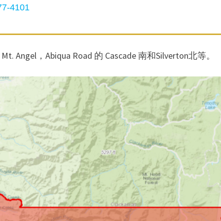
7-4101
on, Mt. Angel，Abiqua Road 的 Cascade 南和Silverton北等。