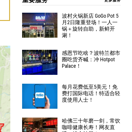
更多服务
波村火锅新店 GoGo Pot 5
月2日隆重登场！一人一
锅＋旋转自助，新鲜开
涮！
感恩节吃啥？波特兰都市
圈吃货齐喊：冲 Hotpot
Palace！
每月花费低至5美元！免
费打国际电话！特适合轻
度使用人士！
哈佛三十年磨一剑，常饮
咖啡健康长寿！网友直