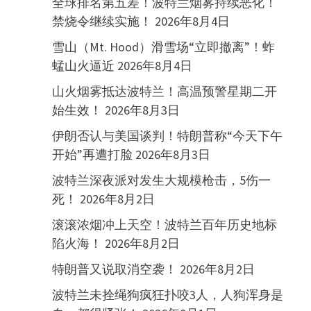
全球排名第五差！波特兰烟雾持续恶化！
禁烧令继续实施！
2026年8月4日
雪山（Mt. Hood）滑雪场“立即撤离”！蚱
蜢山火逼近
2026年8月4日
山火烟雾抵达波特兰！高温预警星期二开
始生效！
2026年8月3日
伊朗否认与美国谈判！特朗普称“今天下午
开始”再遭打脸
2026年8月3日
波特兰深夜派对发生大规模枪击，5伤一
死！
2026年8月2日
滚滚浓烟冲上天空！波特兰百年历史地标
陷火海！
2026年8月2日
特朗普又说取消空袭！
2026年8月2日
波特兰未拴绳狗疯狂扑咬3人，人狗浑身是