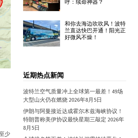
呼：续命神器？
和你去海边吹吹风！波特
兰直达快巴开通！阳光正
好微风不燥！
近期热点新闻
波特兰空气质量冲上全球第一最差！49场
大型山火仍在燃烧
2026年8月5日
伊朗与阿曼接近达成霍尔木兹海峡协议！
特朗普称美伊协议最快星期三敲定
2026年
8月5日
至少