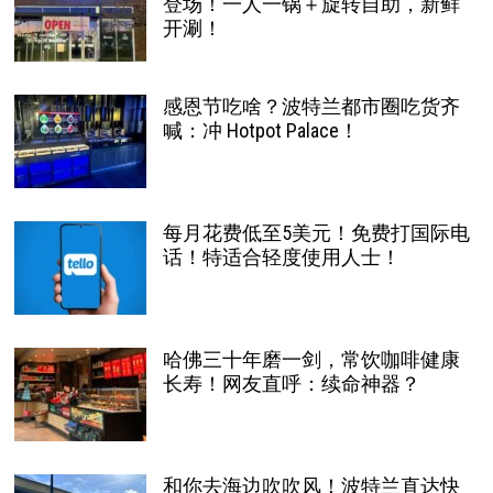
登场！一人一锅＋旋转自助，新鲜
开涮！
感恩节吃啥？波特兰都市圈吃货齐
喊：冲 Hotpot Palace！
每月花费低至5美元！免费打国际电
话！特适合轻度使用人士！
哈佛三十年磨一剑，常饮咖啡健康
长寿！网友直呼：续命神器？
和你去海边吹吹风！波特兰直达快