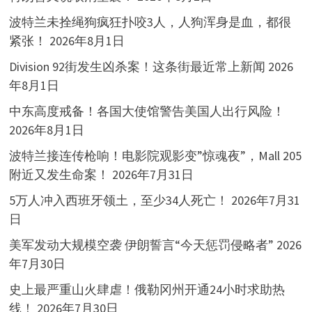
波特兰未拴绳狗疯狂扑咬3人，人狗浑身是血，都很
紧张！
2026年8月1日
Division 92街发生凶杀案！这条街最近常上新闻
2026
年8月1日
中东高度戒备！各国大使馆警告美国人出行风险！
2026年8月1日
波特兰接连传枪响！电影院观影变”惊魂夜”，Mall 205
附近又发生命案！
2026年7月31日
5万人冲入西班牙领土，至少34人死亡！
2026年7月31
日
美军发动大规模空袭 伊朗誓言“今天惩罚侵略者”
2026
年7月30日
史上最严重山火肆虐！俄勒冈州开通24小时求助热
线！
2026年7月30日