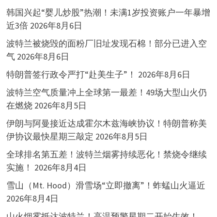
韩国兴起“婴儿炒股”热潮！未满1岁投资账户一年暴增
近3倍
2026年8月6日
波特兰被烧毁的面粉厂旧址发现石棉！部分已进入空
气
2026年8月6日
特朗普签行政令严打“赴美生子”！
2026年8月6日
波特兰空气质量冲上全球第一最差！49场大型山火仍
在燃烧
2026年8月5日
伊朗与阿曼接近达成霍尔木兹海峡协议！特朗普称美
伊协议最快星期三敲定
2026年8月5日
全球排名第五差！波特兰烟雾持续恶化！禁烧令继续
实施！
2026年8月4日
雪山（Mt. Hood）滑雪场“立即撤离”！蚱蜢山火逼近
2026年8月4日
山火烟雾抵达波特兰！高温预警星期二开始生效！