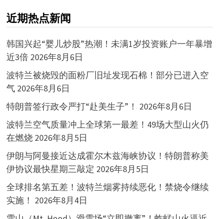
近期热点新闻
韩国兴起“婴儿炒股”热潮！未满1岁投资账户一年暴增
近3倍
2026年8月6日
波特兰被烧毁的面粉厂旧址发现石棉！部分已进入空
气
2026年8月6日
特朗普签行政令严打“赴美生子”！
2026年8月6日
波特兰空气质量冲上全球第一最差！49场大型山火仍
在燃烧
2026年8月5日
伊朗与阿曼接近达成霍尔木兹海峡协议！特朗普称美
伊协议最快星期三敲定
2026年8月5日
全球排名第五差！波特兰烟雾持续恶化！禁烧令继续
实施！
2026年8月4日
雪山（Mt. Hood）滑雪场“立即撤离”！蚱蜢山火逼近