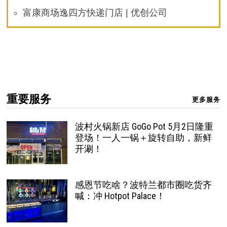
富康商场逸四方快递门店 | 优创公司
重要服务
更多服务
波村火锅新店 GoGo Pot 5月2日隆重
登场！一人一锅＋旋转自助，新鲜
开涮！
感恩节吃啥？波特兰都市圈吃货齐
喊：冲 Hotpot Palace！