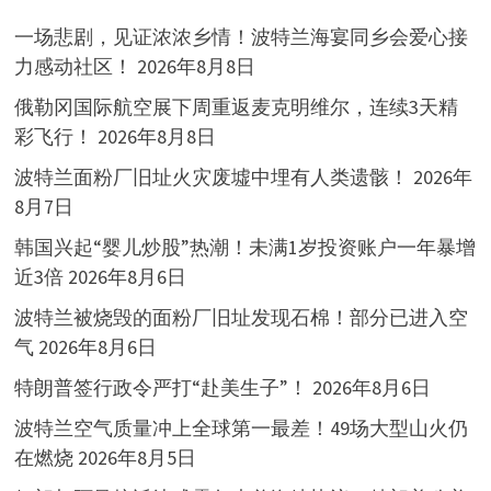
一场悲剧，见证浓浓乡情！波特兰海宴同乡会爱心接
力感动社区！
2026年8月8日
俄勒冈国际航空展下周重返麦克明维尔，连续3天精
彩飞行！
2026年8月8日
波特兰面粉厂旧址火灾废墟中埋有人类遗骸！
2026年
8月7日
韩国兴起“婴儿炒股”热潮！未满1岁投资账户一年暴增
近3倍
2026年8月6日
波特兰被烧毁的面粉厂旧址发现石棉！部分已进入空
气
2026年8月6日
特朗普签行政令严打“赴美生子”！
2026年8月6日
波特兰空气质量冲上全球第一最差！49场大型山火仍
在燃烧
2026年8月5日