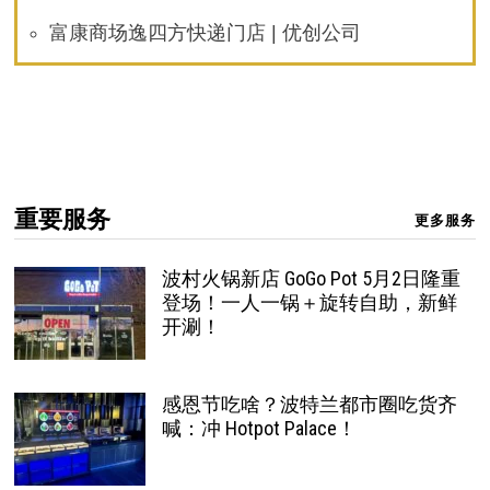
富康商场逸四方快递门店 | 优创公司
重要服务
更多服务
波村火锅新店 GoGo Pot 5月2日隆重
登场！一人一锅＋旋转自助，新鲜
开涮！
感恩节吃啥？波特兰都市圈吃货齐
喊：冲 Hotpot Palace！