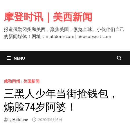
Skip
to
摩登时讯｜美西新闻
content
报道俄勒冈州和美西，聚焦美国，纵览全球。小伙伴们自己
的新闻媒体！网址：malldone.com | newsofwest.com
MENU
俄勒冈州
/
美国新闻
三黑人少年当街抢钱包，
煽脸74岁阿婆！
by
Malldone
2020年9月6日