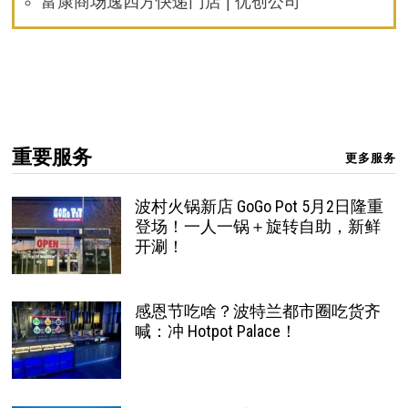
富康商场逸四方快递门店 | 优创公司
重要服务
更多服务
波村火锅新店 GoGo Pot 5月2日隆重
登场！一人一锅＋旋转自助，新鲜
开涮！
感恩节吃啥？波特兰都市圈吃货齐
喊：冲 Hotpot Palace！