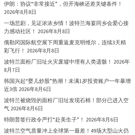
伊朗：协议“非常接近”，但开海峡还差关键条件！
2026年8月8日
一场悲剧，见证浓浓乡情！波特兰海宴同乡会爱心接
力感动社区！
2026年8月8日
俄勒冈国际航空展下周重返麦克明维尔，连续3天精
彩飞行！
2026年8月8日
波特兰面粉厂旧址火灾废墟中埋有人类遗骸！
2026年
8月7日
韩国兴起“婴儿炒股”热潮！未满1岁投资账户一年暴增
近3倍
2026年8月6日
波特兰被烧毁的面粉厂旧址发现石棉！部分已进入空
气
2026年8月6日
特朗普签行政令严打“赴美生子”！
2026年8月6日
波特兰空气质量冲上全球第一最差！49场大型山火仍