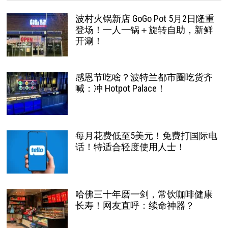
波村火锅新店 GoGo Pot 5月2日隆重
登场！一人一锅＋旋转自助，新鲜
开涮！
感恩节吃啥？波特兰都市圈吃货齐
喊：冲 Hotpot Palace！
每月花费低至5美元！免费打国际电
话！特适合轻度使用人士！
哈佛三十年磨一剑，常饮咖啡健康
长寿！网友直呼：续命神器？