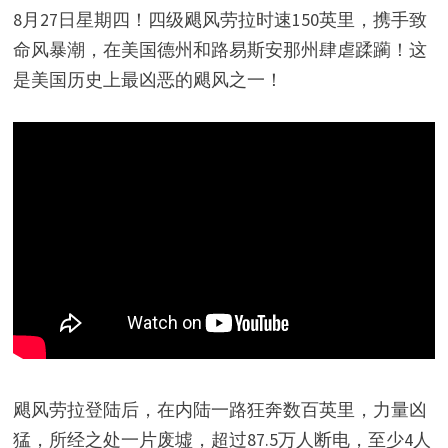
8月27日星期四！四级飓风劳拉时速150英里，携手致
命风暴潮，在美国德州和路易斯安那州肆虐蹂躏！这
是美国历史上最凶恶的飓风之一！
飓风劳拉登陆后，在内陆一路狂奔数百英里，力量凶
猛，所经之处一片废墟，超过87.5万人断电，至少4人