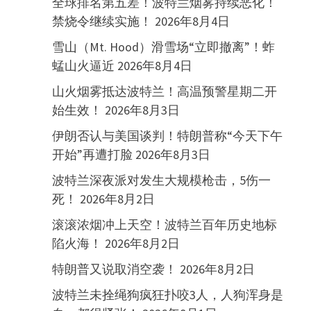
全球排名第五差！波特兰烟雾持续恶化！
禁烧令继续实施！
2026年8月4日
雪山（Mt. Hood）滑雪场“立即撤离”！蚱
蜢山火逼近
2026年8月4日
山火烟雾抵达波特兰！高温预警星期二开
始生效！
2026年8月3日
伊朗否认与美国谈判！特朗普称“今天下午
开始”再遭打脸
2026年8月3日
波特兰深夜派对发生大规模枪击，5伤一
死！
2026年8月2日
滚滚浓烟冲上天空！波特兰百年历史地标
陷火海！
2026年8月2日
特朗普又说取消空袭！
2026年8月2日
波特兰未拴绳狗疯狂扑咬3人，人狗浑身是