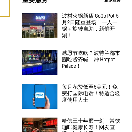
更多服务
波村火锅新店 GoGo Pot 5
月2日隆重登场！一人一
锅＋旋转自助，新鲜开
涮！
感恩节吃啥？波特兰都市
圈吃货齐喊：冲 Hotpot
Palace！
每月花费低至5美元！免
费打国际电话！特适合轻
度使用人士！
哈佛三十年磨一剑，常饮
咖啡健康长寿！网友直