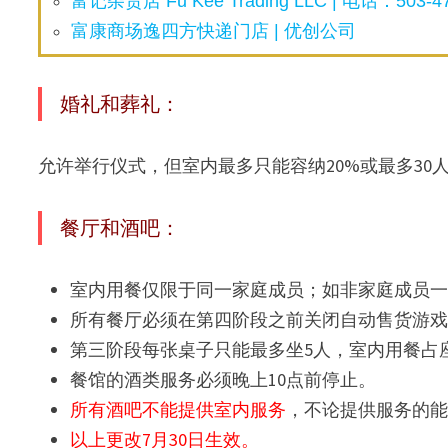
富记杂货店 Fu Kee Trading LLC | 电话：503-47
富康商场逸四方快递门店 | 优创公司
婚礼和葬礼：
允许举行仪式，但室内最多只能容纳20%或最多30
餐厅和酒吧：
室内用餐仅限于同一家庭成员；如非家庭成员
所有餐厅必须在第四阶段之前关闭自动售货游
第三阶段每张桌子只能最多坐5人，室内用餐占座
餐馆的酒类服务必须晚上10点前停止。
所有酒吧不能提供室内服务
，不论提供服务的
以上更改7月30日生效。