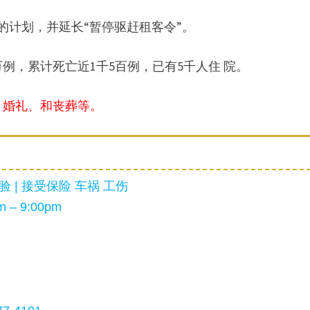
的计划，并延长“暂停驱赶租客令”。
例，累计死亡近1千5百例，已有5千人住 院。
、婚礼、和丧葬等。
 | 接受保险 车祸 工伤
 – 9:00pm