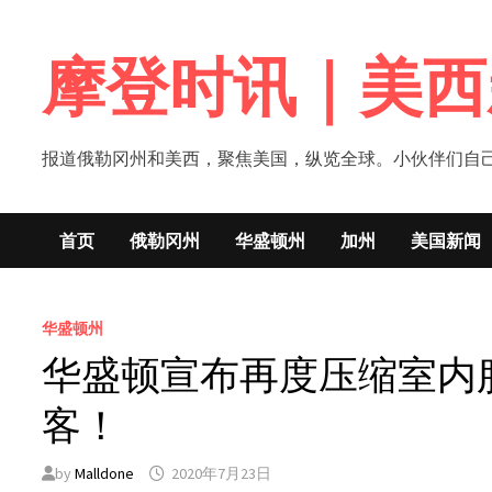
Skip
to
摩登时讯｜美西
content
报道俄勒冈州和美西，聚焦美国，纵览全球。小伙伴们自己的新闻媒体！网
首页
俄勒冈州
华盛顿州
加州
美国新闻
华盛顿州
华盛顿宣布再度压缩室内
客！
by
Malldone
2020年7月23日