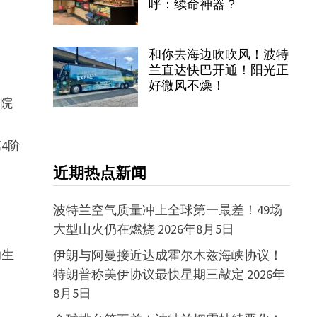
呼：续命神器？
和你去海边吹吹风！波特
兰直达快巴开通！阳光正
好微风不燥！
影院
4阶
近期热点新闻
波特兰空气质量冲上全球第一最差！49场
大型山火仍在燃烧
2026年8月5日
助生
伊朗与阿曼接近达成霍尔木兹海峡协议！
特朗普称美伊协议最快星期三敲定
2026年
8月5日