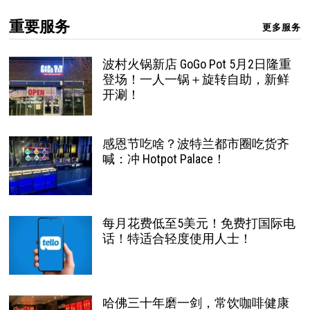
重要服务
更多服务
波村火锅新店 GoGo Pot 5月2日隆重
登场！一人一锅＋旋转自助，新鲜
开涮！
感恩节吃啥？波特兰都市圈吃货齐
喊：冲 Hotpot Palace！
每月花费低至5美元！免费打国际电
话！特适合轻度使用人士！
哈佛三十年磨一剑，常饮咖啡健康