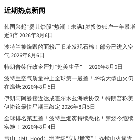
近期热点新闻
韩国兴起“婴儿炒股”热潮！未满1岁投资账户一年暴增
近3倍
2026年8月6日
波特兰被烧毁的面粉厂旧址发现石棉！部分已进入空
气
2026年8月6日
特朗普签行政令严打“赴美生子”！
2026年8月6日
波特兰空气质量冲上全球第一最差！49场大型山火仍
在燃烧
2026年8月5日
伊朗与阿曼接近达成霍尔木兹海峡协议！特朗普称美
伊协议最快星期三敲定
2026年8月5日
全球排名第五差！波特兰烟雾持续恶化！禁烧令继续
实施！
2026年8月4日
雪山（Mt. Hood）滑雪场“立即撤离”！蚱蜢山火逼近