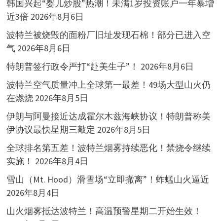
韩国兴起“婴儿炒股”热潮！未满1岁投资账户一年暴增
近3倍
2026年8月6日
波特兰被烧毁的面粉厂旧址发现石棉！部分已进入空
气
2026年8月6日
特朗普签行政令严打“赴美生子”！
2026年8月6日
波特兰空气质量冲上全球第一最差！49场大型山火仍
在燃烧
2026年8月5日
伊朗与阿曼接近达成霍尔木兹海峡协议！特朗普称美
伊协议最快星期三敲定
2026年8月5日
全球排名第五差！波特兰烟雾持续恶化！禁烧令继续
实施！
2026年8月4日
雪山（Mt. Hood）滑雪场“立即撤离”！蚱蜢山火逼近
2026年8月4日
山火烟雾抵达波特兰！高温预警星期二开始生效！