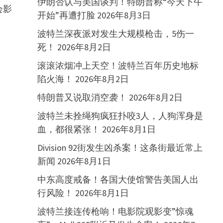
伊朗否认与美国谈判！特朗普称“今天下午
会影
开始”再遭打脸
2026年8月3日
波特兰深夜派对发生大规模枪击，5伤一
死！
2026年8月2日
滚滚浓烟冲上天空！波特兰百年历史地标
陷火海！
2026年8月2日
特朗普又说取消空袭！
2026年8月2日
波特兰未拴绳狗疯狂扑咬3人，人狗浑身是
血，都很紧张！
2026年8月1日
Division 92街发生凶杀案！这条街最近常上
新闻
2026年8月1日
中东高度戒备！各国大使馆警告美国人出
行风险！
2026年8月1日
波特兰接连传枪响！电影院观影变”惊魂