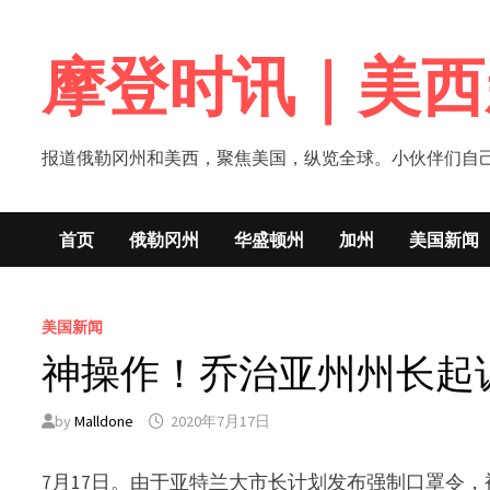
Skip
to
摩登时讯｜美西
content
报道俄勒冈州和美西，聚焦美国，纵览全球。小伙伴们自己的新闻媒体！网
首页
俄勒冈州
华盛顿州
加州
美国新闻
美国新闻
神操作！乔治亚州州长起
by
Malldone
2020年7月17日
7月17日。由于亚特兰大市长计划发布强制口罩令