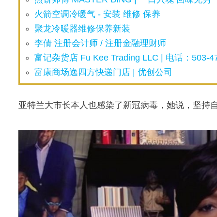
火箭空调冷暖气 - 安装 维修 保养
聚龙冷暖器维修保养新装
李倩 注册会计师 / 注册金融理财师
富记杂货店 Fu Kee Trading LLC | 电话：503-47
富康商场逸四方快递门店 | 优创公司
亚特兰大市长本人也感染了新冠病毒，她说，坚持