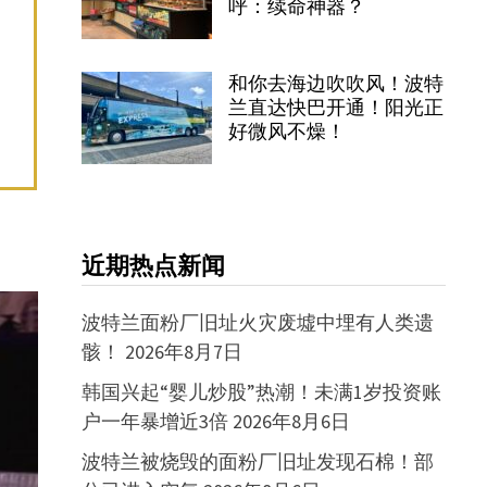
呼：续命神器？
和你去海边吹吹风！波特
兰直达快巴开通！阳光正
好微风不燥！
近期热点新闻
波特兰面粉厂旧址火灾废墟中埋有人类遗
骸！
2026年8月7日
韩国兴起“婴儿炒股”热潮！未满1岁投资账
户一年暴增近3倍
2026年8月6日
波特兰被烧毁的面粉厂旧址发现石棉！部