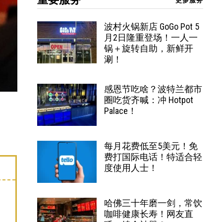
更多服务
波村火锅新店 GoGo Pot 5
月2日隆重登场！一人一
锅＋旋转自助，新鲜开
涮！
感恩节吃啥？波特兰都市
圈吃货齐喊：冲 Hotpot
Palace！
每月花费低至5美元！免
费打国际电话！特适合轻
度使用人士！
哈佛三十年磨一剑，常饮
咖啡健康长寿！网友直