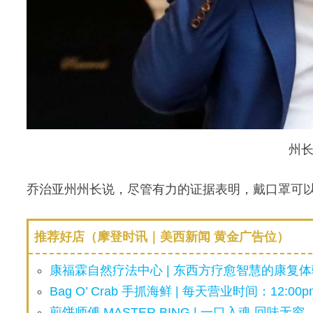
州
乔治亚州州长说，尽管有力的证据表明，戴口罩可
推荐好店（摩登时讯｜美西新闻 黄金广告位）
康福霖自然疗法中心 | 东西方疗愈智慧的康复体验
Bag O’ Crab 手抓海鲜 | 每天营业时间：12:00pm
煎饼师傅 MASTER BING | 一口入魂 回味无穷