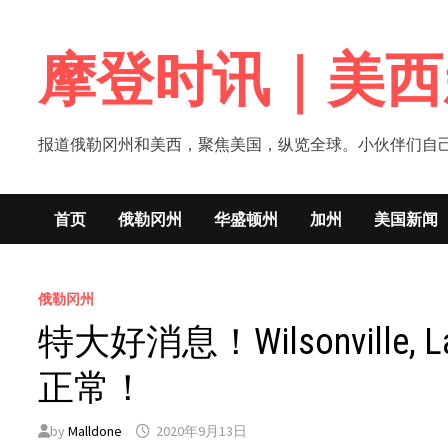
Skip
to
摩登时讯｜美西
content
报道俄勒冈州和美西，聚焦美国，纵览全球。小伙伴们自己的新闻媒体！网
首页
俄勒冈州
华盛顿州
加州
美国新闻
俄勒冈州
特大好消息！Wilsonville, La
正常！
by
Malldone
2020年9月13日