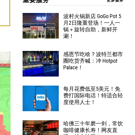
更多服务
波村火锅新店 GoGo Pot 5
月2日隆重登场！一人一
锅＋旋转自助，新鲜开
涮！
感恩节吃啥？波特兰都市
圈吃货齐喊：冲 Hotpot
Palace！
每月花费低至5美元！免
费打国际电话！特适合轻
度使用人士！
哈佛三十年磨一剑，常饮
咖啡健康长寿！网友直