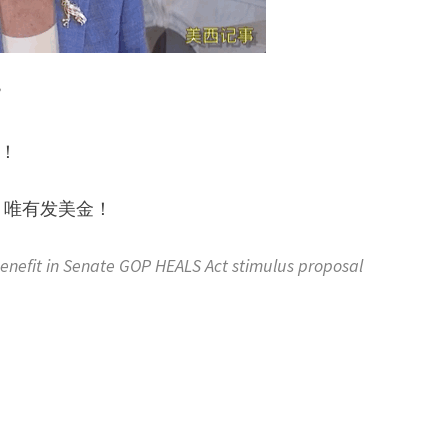
”
啦！
，唯有发美金！
fit in Senate GOP HEALS Act stimulus proposal