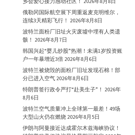
乡会爱心接力感动社区！
2026年8月8日
俄勒冈国际航空展下周重返麦克明维尔，
连续3天精彩飞行！
2026年8月8日
波特兰面粉厂旧址火灾废墟中埋有人类遗
骸！
2026年8月7日
韩国兴起“婴儿炒股”热潮！未满1岁投资账
户一年暴增近3倍
2026年8月6日
波特兰被烧毁的面粉厂旧址发现石棉！部
分已进入空气
2026年8月6日
特朗普签行政令严打“赴美生子”！
2026年
8月6日
波特兰空气质量冲上全球第一最差！49场
大型山火仍在燃烧
2026年8月5日
伊朗与阿曼接近达成霍尔木兹海峡协议！