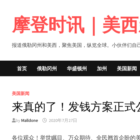
Skip
to
摩登时讯｜美西
content
报道俄勒冈州和美西，聚焦美国，纵览全球。小伙伴们自己的新闻媒体！网
首页
俄勒冈州
华盛顿州
加州
美国新闻
美国新闻
来真的了！发钱方案正式
by
Malldone
2020年7月27日
各位观众！举世瞩目、万众期待、全民翘首企盼的美