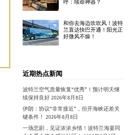
呼：续命神器？
和你去海边吹吹风！波特
兰直达快巴开通！阳光正
好微风不燥！
近期热点新闻
波特兰空气质量恢复“优秀”！预计明天继
续保持良好
2026年8月8日
伊朗：协议“非常接近”，但开海峡还差关
键条件！
2026年8月8日
一场悲剧，见证浓浓乡情！波特兰海宴同