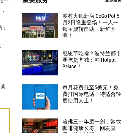
5千
更多服务
少，
波村火锅新店 GoGo Pot 5
月2日隆重登场！一人一
助；
锅＋旋转自助，新鲜开
涮！
；
感恩节吃啥？波特兰都市
圈吃货齐喊：冲 Hotpot
Palace！
速谈
每月花费低至5美元！免
费打国际电话！特适合轻
度使用人士！
哈佛三十年磨一剑，常饮
咖啡健康长寿！网友直