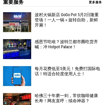
重要服务
更多服务
波村火锅新店 GoGo Pot 5月2日隆重
登场！一人一锅＋旋转自助，新鲜
开涮！
感恩节吃啥？波特兰都市圈吃货齐
喊：冲 Hotpot Palace！
每月花费低至5美元！免费打国际电
话！特适合轻度使用人士！
哈佛三十年磨一剑，常饮咖啡健康
长寿！网友直呼：续命神器？