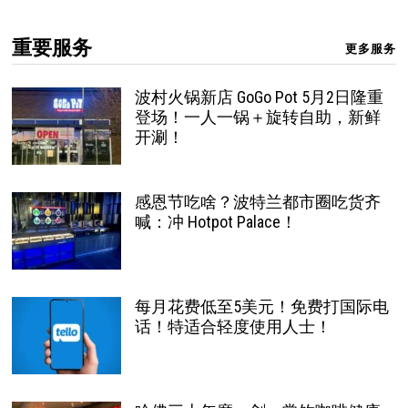
重要服务
更多服务
波村火锅新店 GoGo Pot 5月2日隆重
登场！一人一锅＋旋转自助，新鲜
开涮！
感恩节吃啥？波特兰都市圈吃货齐
喊：冲 Hotpot Palace！
每月花费低至5美元！免费打国际电
话！特适合轻度使用人士！