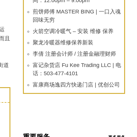
间：12:00pm – 9:00pm
煎饼师傅 MASTER BING | 一口入魂
回味无穷
运
火箭空调冷暖气 – 安装 维修 保养
，而且
聚龙冷暖器维修保养新装
李倩 注册会计师 / 注册金融理财师
街道
富记杂货店 Fu Kee Trading LLC | 电
话：503-477-4101
富康商场逸四方快递门店 | 优创公司
重要服务