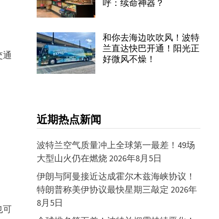
呼：续命神器？
和你去海边吹吹风！波特
兰直达快巴开通！阳光正
交通
好微风不燥！
近期热点新闻
波特兰空气质量冲上全球第一最差！49场
大型山火仍在燃烧
2026年8月5日
伊朗与阿曼接近达成霍尔木兹海峡协议！
特朗普称美伊协议最快星期三敲定
2026年
8月5日
也可