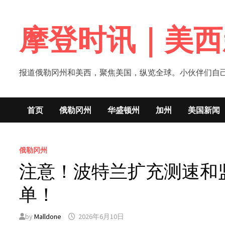
Skip
to
摩登时讯｜美西
content
报道俄勒冈州和美西，聚焦美国，纵览全球。小伙伴们自己的新闻媒体！网
首页
俄勒冈州
华盛顿州
加州
美国新闻
俄勒冈州
注意！波特兰扩充测速和监
单！
by
Malldone
2026年6月10日