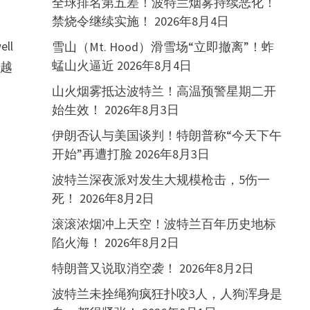
全球排名第五差！波特兰烟雾持续恶化！
禁烧令继续实施！
2026年8月4日
ll
雪山（Mt. Hood）滑雪场“立即撤离”！蚱
蜢山火逼近
2026年8月4日
来越
山火烟雾抵达波特兰！高温预警星期二开
始生效！
2026年8月3日
伊朗否认与美国谈判！特朗普称“今天下午
开始”再遭打脸
2026年8月3日
波特兰深夜派对发生大规模枪击，5伤一
死！
2026年8月2日
滚滚浓烟冲上天空！波特兰百年历史地标
陷火海！
2026年8月2日
特朗普又说取消空袭！
2026年8月2日
波特兰未拴绳狗疯狂扑咬3人，人狗浑身是