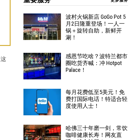
更多服务
波村火锅新店 GoGo Pot 5
月2日隆重登场！一人一
锅＋旋转自助，新鲜开
涮！
感恩节吃啥？波特兰都市
在这
圈吃货齐喊：冲 Hotpot
Palace！
每月花费低至5美元！免
费打国际电话！特适合轻
度使用人士！
哈佛三十年磨一剑，常饮
咖啡健康长寿！网友直