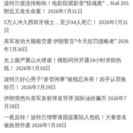
波特兰接连传枪响！电影院观影变”惊魂夜”，Mall 205
附近又发生命案！
2026年7月31日
5万人冲入西班牙领土，至少34人死亡！
2026年7月31
日
美军发动大规模空袭 伊朗誓言“今天惩罚侵略者”
2026
年7月30日
史上最严重山火肆虐！俄勒冈州开通24小时求助热
线！
2026年7月30日
波特兰好心男子“多管闲事”被残忍杀害！凶手认罪换
轻罚！
2026年7月29日
伊朗突然向美军发射弹道导弹 国际油价飙升
2026年7
月28日
一夜反转！波特兰增警请愿提案陷入危机！大量签名
被政府作废
2026年7月28日