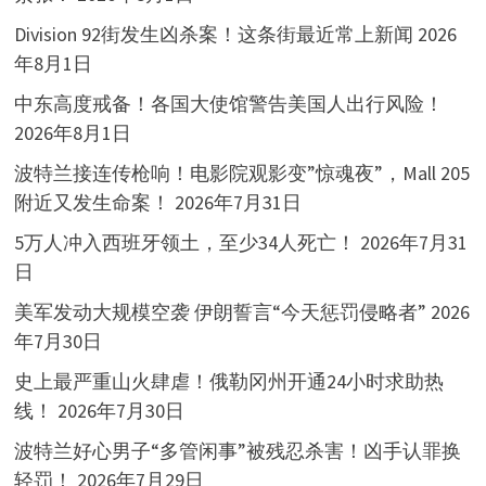
Division 92街发生凶杀案！这条街最近常上新闻
2026
年8月1日
中东高度戒备！各国大使馆警告美国人出行风险！
2026年8月1日
波特兰接连传枪响！电影院观影变”惊魂夜”，Mall 205
附近又发生命案！
2026年7月31日
5万人冲入西班牙领土，至少34人死亡！
2026年7月31
日
美军发动大规模空袭 伊朗誓言“今天惩罚侵略者”
2026
年7月30日
史上最严重山火肆虐！俄勒冈州开通24小时求助热
线！
2026年7月30日
波特兰好心男子“多管闲事”被残忍杀害！凶手认罪换
轻罚！
2026年7月29日