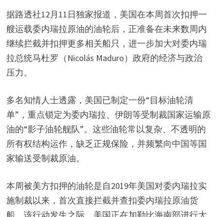
据路透社12月11日独家报道，美国在本周首次扣押一
艘运载委内瑞拉原油的油轮后，正准备在未来数周内
继续拦截并扣押更多相关船只，进一步加大对委内瑞
拉总统马杜罗（Nicolás Maduro）政府的经济与政治
压力。
多名知情人士透露，美国已制定一份“目标油轮清
单”，重点锁定为委内瑞拉、伊朗等受制裁国家运输原
油的“影子油轮舰队”。这些油轮常以复杂、不透明的
所有权结构运作，缺乏正规保险，并频繁向中国等国
家输送受制裁原油。
本周被美方扣押的油轮是自2019年美国对委内瑞拉实
施制裁以来，首次直接拦截并查扣委内瑞拉原油货
船。该行动发生之际，美国正在加勒比海南部进行大