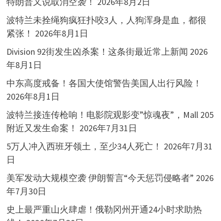
特朗普又说取消空袭！
2026年8月2日
波特兰未拴绳狗疯狂扑咬3人，人狗浑身是血，都很
紧张！
2026年8月1日
Division 92街发生凶杀案！这条街最近常上新闻
2026
年8月1日
中东高度戒备！各国大使馆警告美国人出行风险！
2026年8月1日
波特兰接连传枪响！电影院观影变”惊魂夜”，Mall 205
附近又发生命案！
2026年7月31日
5万人冲入西班牙领土，至少34人死亡！
2026年7月31
日
美军发动大规模空袭 伊朗誓言“今天惩罚侵略者”
2026
年7月30日
史上最严重山火肆虐！俄勒冈州开通24小时求助热