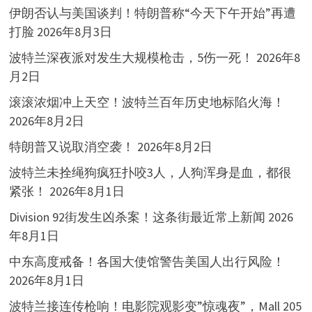
伊朗否认与美国谈判！特朗普称“今天下午开始”再遭
打脸
2026年8月3日
波特兰深夜派对发生大规模枪击，5伤一死！
2026年8
月2日
滚滚浓烟冲上天空！波特兰百年历史地标陷火海！
2026年8月2日
特朗普又说取消空袭！
2026年8月2日
波特兰未拴绳狗疯狂扑咬3人，人狗浑身是血，都很
紧张！
2026年8月1日
Division 92街发生凶杀案！这条街最近常上新闻
2026
年8月1日
中东高度戒备！各国大使馆警告美国人出行风险！
2026年8月1日
波特兰接连传枪响！电影院观影变”惊魂夜”，Mall 205