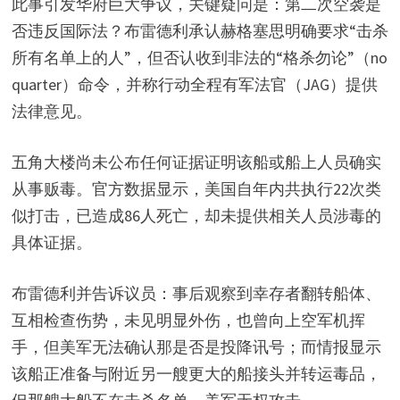
此事引发华府巨大争议，关键疑问是：第二次空袭是
否违反国际法？布雷德利承认赫格塞思明确要求“击杀
所有名单上的人”，但否认收到非法的“格杀勿论”（no
quarter）命令，并称行动全程有军法官（JAG）提供
法律意见。
五角大楼尚未公布任何证据证明该船或船上人员确实
从事贩毒。官方数据显示，美国自年内共执行22次类
似打击，已造成86人死亡，却未提供相关人员涉毒的
具体证据。
布雷德利并告诉议员：事后观察到幸存者翻转船体、
互相检查伤势，未见明显外伤，也曾向上空军机挥
手，但美军无法确认那是否是投降讯号；而情报显示
该船正准备与附近另一艘更大的船接头并转运毒品，