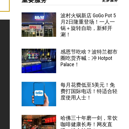
更多服务
波村火锅新店 GoGo Pot 5
月2日隆重登场！一人一
锅＋旋转自助，新鲜开
涮！
感恩节吃啥？波特兰都市
圈吃货齐喊：冲 Hotpot
Palace！
每月花费低至5美元！免
费打国际电话！特适合轻
度使用人士！
哈佛三十年磨一剑，常饮
咖啡健康长寿！网友直