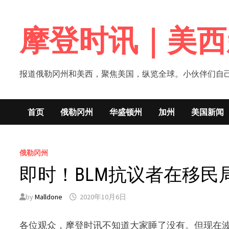
Skip
to
摩登时讯｜美西
content
报道俄勒冈州和美西，聚焦美国，纵览全球。小伙伴们自己的新闻媒体！网
首页
俄勒冈州
华盛顿州
加州
美国新闻
俄勒冈州
即时！BLM抗议者在移
by
Malldone
2020年10月6日
各位观众，摩登时讯不知道大家睡了没有。但现在