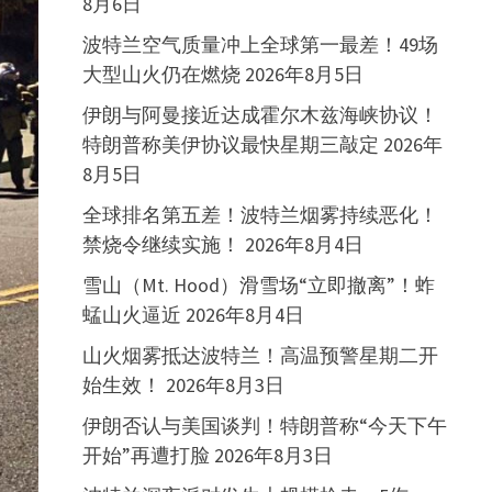
8月6日
波特兰空气质量冲上全球第一最差！49场
大型山火仍在燃烧
2026年8月5日
伊朗与阿曼接近达成霍尔木兹海峡协议！
特朗普称美伊协议最快星期三敲定
2026年
8月5日
全球排名第五差！波特兰烟雾持续恶化！
禁烧令继续实施！
2026年8月4日
雪山（Mt. Hood）滑雪场“立即撤离”！蚱
蜢山火逼近
2026年8月4日
山火烟雾抵达波特兰！高温预警星期二开
始生效！
2026年8月3日
伊朗否认与美国谈判！特朗普称“今天下午
开始”再遭打脸
2026年8月3日