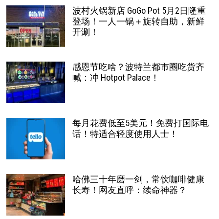
波村火锅新店 GoGo Pot 5月2日隆重
登场！一人一锅＋旋转自助，新鲜
开涮！
感恩节吃啥？波特兰都市圈吃货齐
喊：冲 Hotpot Palace！
每月花费低至5美元！免费打国际电
话！特适合轻度使用人士！
哈佛三十年磨一剑，常饮咖啡健康
长寿！网友直呼：续命神器？